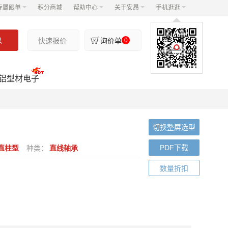
专属跟单
积分商城
帮助中心
关于安昂
手机逛逛


快速报价
询价单
0
铝型材电子
切换整屏选型
PDF下载
直柱型
种类：
直线轴承
数量折扣