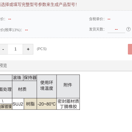
请选择或填写完整型号参数来生成产品型号！
单价：
含税单价：
--

发货天数：
价(税率13%)：
-
+
(PCS)
预览