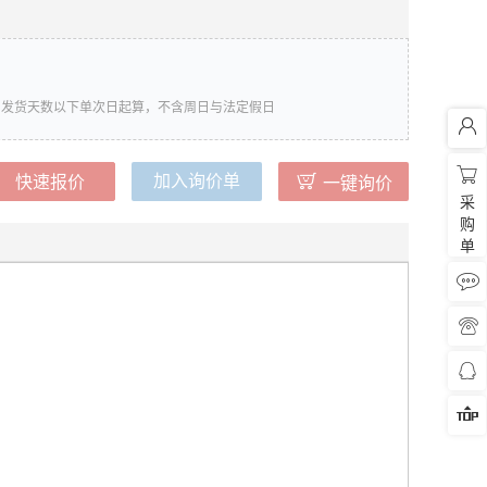
发货天数以下单次日起算，不含周日与法定假日



加入询价单
快速报价
一键询价
采
购
单



