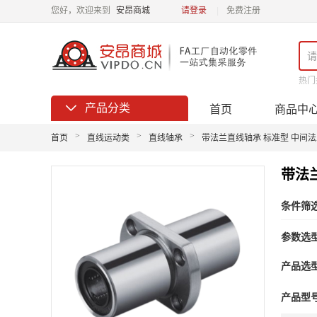
您好，欢迎来到
安昂商城
请登录
免费注册
热门
产品分类

首页
商品中
>
>
>
首页
直线运动类
直线轴承
带法兰直线轴承 标准型 中间
带法
条件筛选
参数选
产品选
产品型