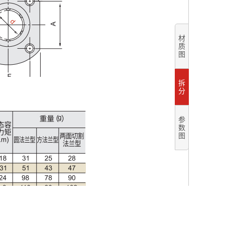
材
质
图
拆
分
参
数
图