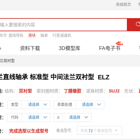
商城首页
推荐:
直线导轨
滑块
轴承
行星减速机
心
资料下载
3D模型库
FA电子书
法兰双衬型
兰直线轴承 标准型 中间法兰双衬型 ELZ
:
结构：
双衬型
密封圈材质：
丁腈橡胶
滚珠材质：
SUJ2
形状：
型：
类型
请选择

表面处理
请选择

型：
代码
请选择

d
请选择


完成选型以生成型号
备选型号:
号：
共有
72
个备用型号