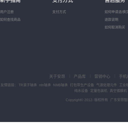
新手指南
支付方式
售后服务
用户注册
支付方式
如何申请退/换
如何查找商品
退款说明
如何取消购买
关于安昂
产品库
营销中心
手机
｜
｜
｜
友情链接：
TR滚子轴承
ntn轴承
NMB轴承
打包带生产设备
气源处理元件
工业
纯水设备
定量包装机
真空镀膜机
Copyright© 2012-
版权所有
广东安昂智